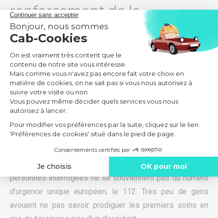
renforcement de la
sensibilisation
Les résultats du sondage montrent que
80% des
interviewés sont d’accord pour que davantage de
campagnes de prévention soient faites
pour que le plus
grand nombre connaisse mieux les règles. En même
temps, 73% des Français se disent favorables à
l’augmentation des amendes pour ceux qui ne respectent
pas les règles.
Des lacunes ont été constatées chez les conducteurs
concernant le secours et l’urgence. En effet, 50% des
personnes interrogées ne se souviennent pas du numéro
d’urgence unique européen, le 112. Très peu de gens
avouent ne pas savoir prodiguer les premiers soins en